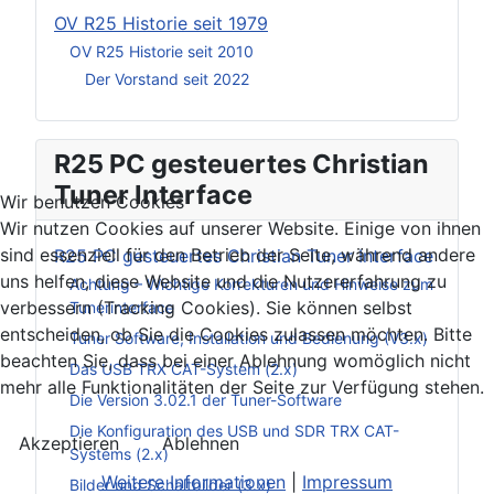
OV R25 Historie seit 1979
OV R25 Historie seit 2010
Der Vorstand seit 2022
R25 PC gesteuertes Christian
Tuner Interface
Wir benutzen Cookies
Wir nutzen Cookies auf unserer Website. Einige von ihnen
sind essenziell für den Betrieb der Seite, während andere
R25 PC gesteuertes Christian Tuner Interface
uns helfen, diese Website und die Nutzererfahrung zu
Achtung – Wichtige Korrekturen und Hinweise zum
verbessern (Tracking Cookies). Sie können selbst
Tunerinterface
entscheiden, ob Sie die Cookies zulassen möchten. Bitte
Tuner Software, Installation und Bedienung (V3.x)
beachten Sie, dass bei einer Ablehnung womöglich nicht
Das USB TRX CAT-System (2.x)
mehr alle Funktionalitäten der Seite zur Verfügung stehen.
Die Version 3.02.1 der Tuner-Software
Die Konfiguration des USB und SDR TRX CAT-
Akzeptieren
Ablehnen
Systems (2.x)
Weitere Informationen
|
Impressum
Bilder und Schaltbilder (3.x)