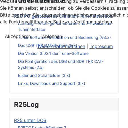
Tuner Interface
Website und die Nutzererfahrung zu verbessern (Tracking 
Sie können selbst entscheiden, ob Sie die Cookies zulasse
Bitte beachten Sie, dass bei einer Ablehnung womöglich ni
R25 PC gesteuertes Christian Tuner Interface
alle Funktionalitäten der Seite zur Verfügung stehen.
Achtung – Wichtige Korrekturen und Hinweise zum
Tunerinterface
Akzeptieren
Ablehnen
Tuner Software, Installation und Bedienung (V3.x)
Das USB TRX CAT-System (2.x)
Weitere Informationen
|
Impressum
Die Version 3.02.1 der Tuner-Software
Die Konfiguration des USB und SDR TRX CAT-
Systems (2.x)
Bilder und Schaltbilder (3.x)
Links, Downloads und Support (3.x)
R25Log
R25 unter DOS
R25DOS unter Windows 7