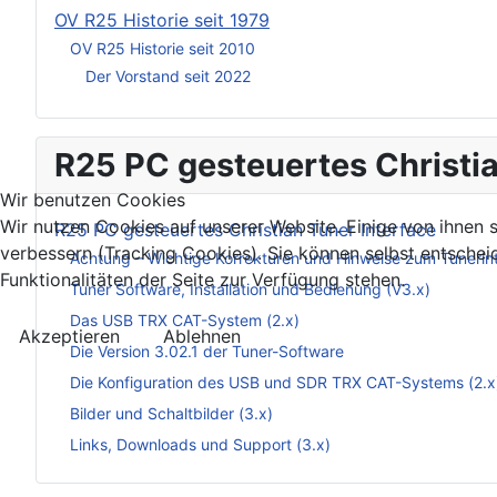
OV R25 Historie seit 1979
OV R25 Historie seit 2010
Der Vorstand seit 2022
R25 PC gesteuertes Christia
Wir benutzen Cookies
Wir nutzen Cookies auf unserer Website. Einige von ihnen s
R25 PC gesteuertes Christian Tuner Interface
verbessern (Tracking Cookies). Sie können selbst entschei
Achtung – Wichtige Korrekturen und Hinweise zum Tunerin
Funktionalitäten der Seite zur Verfügung stehen.
Tuner Software, Installation und Bedienung (V3.x)
Das USB TRX CAT-System (2.x)
Akzeptieren
Ablehnen
Die Version 3.02.1 der Tuner-Software
Die Konfiguration des USB und SDR TRX CAT-Systems (2.x
Bilder und Schaltbilder (3.x)
Links, Downloads und Support (3.x)