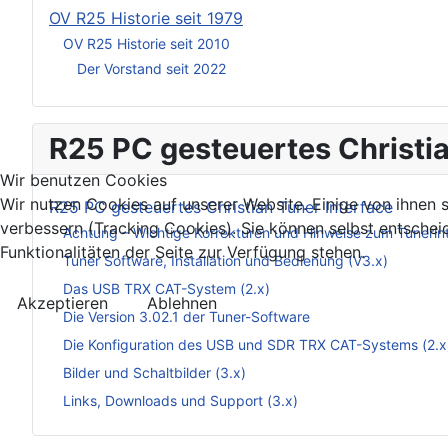
OV R25 Historie seit 1979
OV R25 Historie seit 2010
Der Vorstand seit 2022
R25 PC gesteuertes Christia
Wir benutzen Cookies
Wir nutzen Cookies auf unserer Website. Einige von ihnen s
R25 PC gesteuertes Christian Tuner Interface
verbessern (Tracking Cookies). Sie können selbst entschei
Achtung – Wichtige Korrekturen und Hinweise zum Tunerin
Funktionalitäten der Seite zur Verfügung stehen.
Tuner Software, Installation und Bedienung (V3.x)
Das USB TRX CAT-System (2.x)
Akzeptieren
Ablehnen
Die Version 3.02.1 der Tuner-Software
Die Konfiguration des USB und SDR TRX CAT-Systems (2.x
Bilder und Schaltbilder (3.x)
Links, Downloads und Support (3.x)