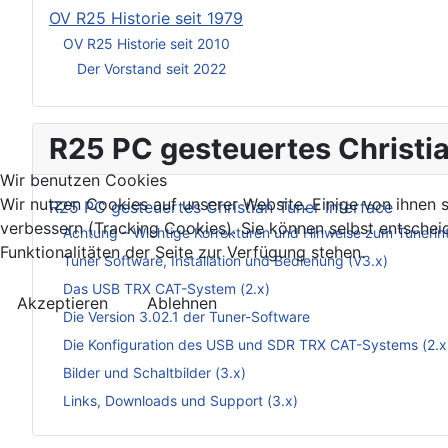
OV R25 Historie seit 1979
OV R25 Historie seit 2010
Der Vorstand seit 2022
R25 PC gesteuertes Christia
Wir benutzen Cookies
Wir nutzen Cookies auf unserer Website. Einige von ihnen s
R25 PC gesteuertes Christian Tuner Interface
verbessern (Tracking Cookies). Sie können selbst entschei
Achtung – Wichtige Korrekturen und Hinweise zum Tunerin
Funktionalitäten der Seite zur Verfügung stehen.
Tuner Software, Installation und Bedienung (V3.x)
Das USB TRX CAT-System (2.x)
Akzeptieren
Ablehnen
Die Version 3.02.1 der Tuner-Software
Die Konfiguration des USB und SDR TRX CAT-Systems (2.x
Bilder und Schaltbilder (3.x)
Links, Downloads und Support (3.x)