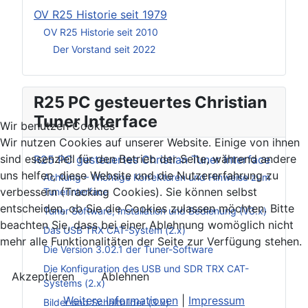
OV R25 Historie seit 1979
OV R25 Historie seit 2010
Der Vorstand seit 2022
R25 PC gesteuertes Christian
Tuner Interface
Wir benutzen Cookies
Wir nutzen Cookies auf unserer Website. Einige von ihnen
sind essenziell für den Betrieb der Seite, während andere
R25 PC gesteuertes Christian Tuner Interface
uns helfen, diese Website und die Nutzererfahrung zu
Achtung – Wichtige Korrekturen und Hinweise zum
verbessern (Tracking Cookies). Sie können selbst
Tunerinterface
entscheiden, ob Sie die Cookies zulassen möchten. Bitte
Tuner Software, Installation und Bedienung (V3.x)
beachten Sie, dass bei einer Ablehnung womöglich nicht
Das USB TRX CAT-System (2.x)
mehr alle Funktionalitäten der Seite zur Verfügung stehen.
Die Version 3.02.1 der Tuner-Software
Die Konfiguration des USB und SDR TRX CAT-
Akzeptieren
Ablehnen
Systems (2.x)
Weitere Informationen
|
Impressum
Bilder und Schaltbilder (3.x)