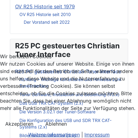
OV R25 Historie seit 1979
OV R25 Historie seit 2010
Der Vorstand seit 2022
R25 PC gesteuertes Christian
Tuner Interface
Wir benutzen Cookies
Wir nutzen Cookies auf unserer Website. Einige von ihnen
sind essenziell für den Betrieb der Seite, während andere
R25 PC gesteuertes Christian Tuner Interface
uns helfen, diese Website und die Nutzererfahrung zu
Achtung – Wichtige Korrekturen und Hinweise zum
verbessern (Tracking Cookies). Sie können selbst
Tunerinterface
entscheiden, ob Sie die Cookies zulassen möchten. Bitte
Tuner Software, Installation und Bedienung (V3.x)
beachten Sie, dass bei einer Ablehnung womöglich nicht
Das USB TRX CAT-System (2.x)
mehr alle Funktionalitäten der Seite zur Verfügung stehen.
Die Version 3.02.1 der Tuner-Software
Die Konfiguration des USB und SDR TRX CAT-
Akzeptieren
Ablehnen
Systems (2.x)
Weitere Informationen
|
Impressum
Bilder und Schaltbilder (3.x)