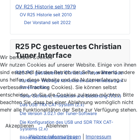
OV R25 Historie seit 1979
OV R25 Historie seit 2010
Der Vorstand seit 2022
R25 PC gesteuertes Christian
Tuner Interface
Wir benutzen Cookies
Wir nutzen Cookies auf unserer Website. Einige von ihnen
sind essenziell für den Betrieb der Seite, während andere
R25 PC gesteuertes Christian Tuner Interface
uns helfen, diese Website und die Nutzererfahrung zu
Achtung – Wichtige Korrekturen und Hinweise zum
verbessern (Tracking Cookies). Sie können selbst
Tunerinterface
entscheiden, ob Sie die Cookies zulassen möchten. Bitte
Tuner Software, Installation und Bedienung (V3.x)
beachten Sie, dass bei einer Ablehnung womöglich nicht
Das USB TRX CAT-System (2.x)
mehr alle Funktionalitäten der Seite zur Verfügung stehen.
Die Version 3.02.1 der Tuner-Software
Die Konfiguration des USB und SDR TRX CAT-
Akzeptieren
Ablehnen
Systems (2.x)
Weitere Informationen
|
Impressum
Bilder und Schaltbilder (3.x)