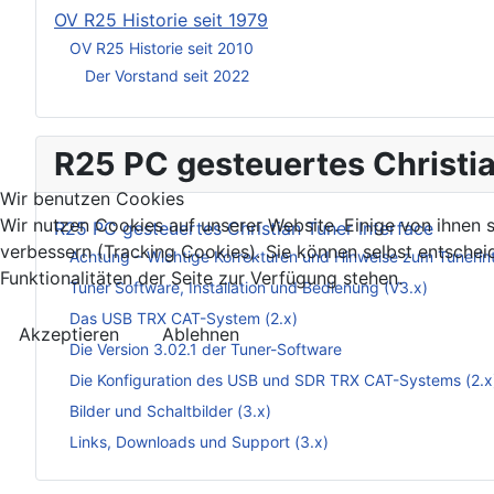
OV R25 Historie seit 1979
OV R25 Historie seit 2010
Der Vorstand seit 2022
R25 PC gesteuertes Christia
Wir benutzen Cookies
Wir nutzen Cookies auf unserer Website. Einige von ihnen s
R25 PC gesteuertes Christian Tuner Interface
verbessern (Tracking Cookies). Sie können selbst entschei
Achtung – Wichtige Korrekturen und Hinweise zum Tunerin
Funktionalitäten der Seite zur Verfügung stehen.
Tuner Software, Installation und Bedienung (V3.x)
Das USB TRX CAT-System (2.x)
Akzeptieren
Ablehnen
Die Version 3.02.1 der Tuner-Software
Die Konfiguration des USB und SDR TRX CAT-Systems (2.x
Bilder und Schaltbilder (3.x)
Links, Downloads und Support (3.x)