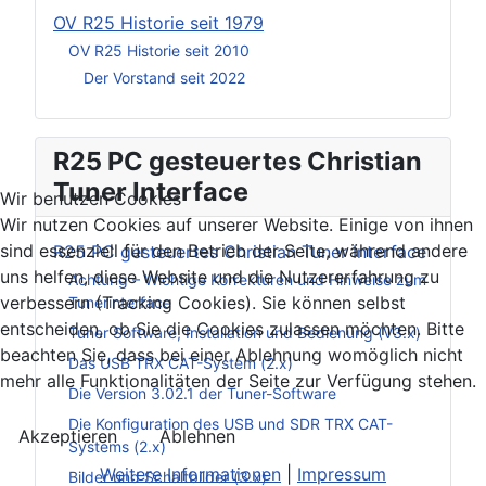
OV R25 Historie seit 1979
OV R25 Historie seit 2010
Der Vorstand seit 2022
R25 PC gesteuertes Christian
Tuner Interface
Wir benutzen Cookies
Wir nutzen Cookies auf unserer Website. Einige von ihnen
sind essenziell für den Betrieb der Seite, während andere
R25 PC gesteuertes Christian Tuner Interface
uns helfen, diese Website und die Nutzererfahrung zu
Achtung – Wichtige Korrekturen und Hinweise zum
verbessern (Tracking Cookies). Sie können selbst
Tunerinterface
entscheiden, ob Sie die Cookies zulassen möchten. Bitte
Tuner Software, Installation und Bedienung (V3.x)
beachten Sie, dass bei einer Ablehnung womöglich nicht
Das USB TRX CAT-System (2.x)
mehr alle Funktionalitäten der Seite zur Verfügung stehen.
Die Version 3.02.1 der Tuner-Software
Die Konfiguration des USB und SDR TRX CAT-
Akzeptieren
Ablehnen
Systems (2.x)
Weitere Informationen
|
Impressum
Bilder und Schaltbilder (3.x)