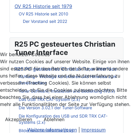
OV R25 Historie seit 1979
OV R25 Historie seit 2010
Der Vorstand seit 2022
R25 PC gesteuertes Christian
Tuner Interface
Wir benutzen Cookies
Wir nutzen Cookies auf unserer Website. Einige von ihnen
sind essenziell für den Betrieb der Seite, während andere
R25 PC gesteuertes Christian Tuner Interface
uns helfen, diese Website und die Nutzererfahrung zu
Achtung – Wichtige Korrekturen und Hinweise zum
verbessern (Tracking Cookies). Sie können selbst
Tunerinterface
entscheiden, ob Sie die Cookies zulassen möchten. Bitte
Tuner Software, Installation und Bedienung (V3.x)
beachten Sie, dass bei einer Ablehnung womöglich nicht
Das USB TRX CAT-System (2.x)
mehr alle Funktionalitäten der Seite zur Verfügung stehen.
Die Version 3.02.1 der Tuner-Software
Die Konfiguration des USB und SDR TRX CAT-
Akzeptieren
Ablehnen
Systems (2.x)
Weitere Informationen
|
Impressum
Bilder und Schaltbilder (3.x)