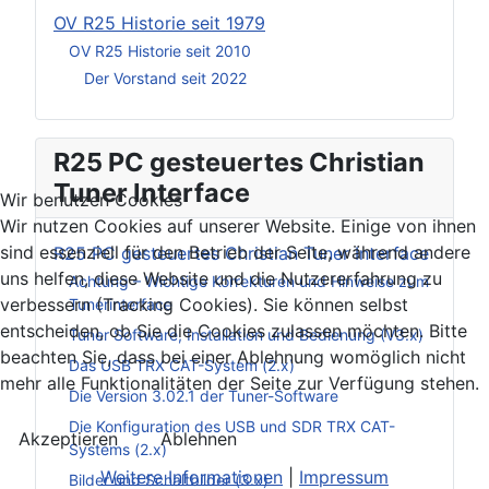
OV R25 Historie seit 1979
OV R25 Historie seit 2010
Der Vorstand seit 2022
R25 PC gesteuertes Christian
Tuner Interface
Wir benutzen Cookies
Wir nutzen Cookies auf unserer Website. Einige von ihnen
sind essenziell für den Betrieb der Seite, während andere
R25 PC gesteuertes Christian Tuner Interface
uns helfen, diese Website und die Nutzererfahrung zu
Achtung – Wichtige Korrekturen und Hinweise zum
verbessern (Tracking Cookies). Sie können selbst
Tunerinterface
entscheiden, ob Sie die Cookies zulassen möchten. Bitte
Tuner Software, Installation und Bedienung (V3.x)
beachten Sie, dass bei einer Ablehnung womöglich nicht
Das USB TRX CAT-System (2.x)
mehr alle Funktionalitäten der Seite zur Verfügung stehen.
Die Version 3.02.1 der Tuner-Software
Die Konfiguration des USB und SDR TRX CAT-
Akzeptieren
Ablehnen
Systems (2.x)
Weitere Informationen
|
Impressum
Bilder und Schaltbilder (3.x)