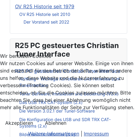
OV R25 Historie seit 1979
OV R25 Historie seit 2010
Der Vorstand seit 2022
R25 PC gesteuertes Christian
Tuner Interface
Wir benutzen Cookies
Wir nutzen Cookies auf unserer Website. Einige von ihnen
sind essenziell für den Betrieb der Seite, während andere
R25 PC gesteuertes Christian Tuner Interface
uns helfen, diese Website und die Nutzererfahrung zu
Achtung – Wichtige Korrekturen und Hinweise zum
verbessern (Tracking Cookies). Sie können selbst
Tunerinterface
entscheiden, ob Sie die Cookies zulassen möchten. Bitte
Tuner Software, Installation und Bedienung (V3.x)
beachten Sie, dass bei einer Ablehnung womöglich nicht
Das USB TRX CAT-System (2.x)
mehr alle Funktionalitäten der Seite zur Verfügung stehen.
Die Version 3.02.1 der Tuner-Software
Die Konfiguration des USB und SDR TRX CAT-
Akzeptieren
Ablehnen
Systems (2.x)
Weitere Informationen
|
Impressum
Bilder und Schaltbilder (3.x)