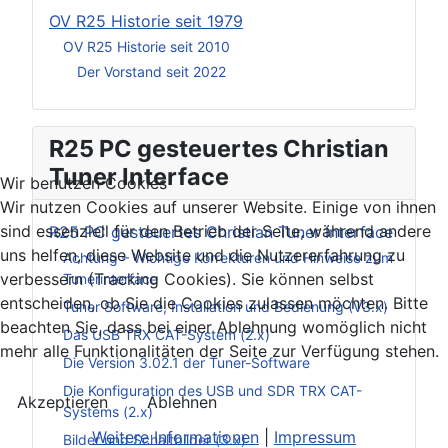
OV R25 Historie seit 1979
OV R25 Historie seit 2010
Der Vorstand seit 2022
R25 PC gesteuertes Christian
Tuner Interface
Wir benutzen Cookies
Wir nutzen Cookies auf unserer Website. Einige von ihnen
sind essenziell für den Betrieb der Seite, während andere
R25 PC gesteuertes Christian Tuner Interface
uns helfen, diese Website und die Nutzererfahrung zu
Achtung – Wichtige Korrekturen und Hinweise zum
verbessern (Tracking Cookies). Sie können selbst
Tunerinterface
entscheiden, ob Sie die Cookies zulassen möchten. Bitte
Tuner Software, Installation und Bedienung (V3.x)
beachten Sie, dass bei einer Ablehnung womöglich nicht
Das USB TRX CAT-System (2.x)
mehr alle Funktionalitäten der Seite zur Verfügung stehen.
Die Version 3.02.1 der Tuner-Software
Die Konfiguration des USB und SDR TRX CAT-
Akzeptieren
Ablehnen
Systems (2.x)
Weitere Informationen
|
Impressum
Bilder und Schaltbilder (3.x)