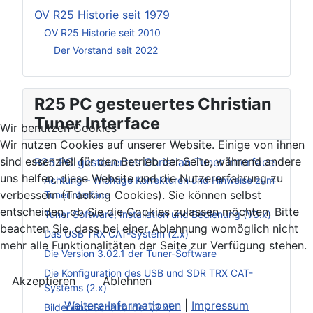
OV R25 Historie seit 1979
OV R25 Historie seit 2010
Der Vorstand seit 2022
R25 PC gesteuertes Christian
Tuner Interface
Wir benutzen Cookies
Wir nutzen Cookies auf unserer Website. Einige von ihnen
sind essenziell für den Betrieb der Seite, während andere
R25 PC gesteuertes Christian Tuner Interface
uns helfen, diese Website und die Nutzererfahrung zu
Achtung – Wichtige Korrekturen und Hinweise zum
verbessern (Tracking Cookies). Sie können selbst
Tunerinterface
entscheiden, ob Sie die Cookies zulassen möchten. Bitte
Tuner Software, Installation und Bedienung (V3.x)
beachten Sie, dass bei einer Ablehnung womöglich nicht
Das USB TRX CAT-System (2.x)
mehr alle Funktionalitäten der Seite zur Verfügung stehen.
Die Version 3.02.1 der Tuner-Software
Die Konfiguration des USB und SDR TRX CAT-
Akzeptieren
Ablehnen
Systems (2.x)
Weitere Informationen
|
Impressum
Bilder und Schaltbilder (3.x)