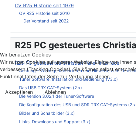
OV R25 Historie seit 1979
OV R25 Historie seit 2010
Der Vorstand seit 2022
R25 PC gesteuertes Christia
Wir benutzen Cookies
Wir nutzen Cookies auf unserer Website. Einige von ihnen s
R25 PC gesteuertes Christian Tuner Interface
verbessern (Tracking Cookies). Sie können selbst entschei
Achtung – Wichtige Korrekturen und Hinweise zum Tunerin
Funktionalitäten der Seite zur Verfügung stehen.
Tuner Software, Installation und Bedienung (V3.x)
Das USB TRX CAT-System (2.x)
Akzeptieren
Ablehnen
Die Version 3.02.1 der Tuner-Software
Die Konfiguration des USB und SDR TRX CAT-Systems (2.x
Bilder und Schaltbilder (3.x)
Links, Downloads und Support (3.x)