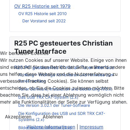
OV R25 Historie seit 1979
OV R25 Historie seit 2010
Der Vorstand seit 2022
R25 PC gesteuertes Christian
Tuner Interface
Wir benutzen Cookies
Wir nutzen Cookies auf unserer Website. Einige von ihnen
sind essenziell für den Betrieb der Seite, während andere
R25 PC gesteuertes Christian Tuner Interface
uns helfen, diese Website und die Nutzererfahrung zu
Achtung – Wichtige Korrekturen und Hinweise zum
verbessern (Tracking Cookies). Sie können selbst
Tunerinterface
entscheiden, ob Sie die Cookies zulassen möchten. Bitte
Tuner Software, Installation und Bedienung (V3.x)
beachten Sie, dass bei einer Ablehnung womöglich nicht
Das USB TRX CAT-System (2.x)
mehr alle Funktionalitäten der Seite zur Verfügung stehen.
Die Version 3.02.1 der Tuner-Software
Die Konfiguration des USB und SDR TRX CAT-
Akzeptieren
Ablehnen
Systems (2.x)
Weitere Informationen
|
Impressum
Bilder und Schaltbilder (3.x)