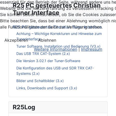
essenziell für den Betrieb der Seite, während andere uns he
R25 PC gesteuertes Christian
Website und die Nutzererfahrung zu verbessern (Tracking 
Tuner Interface
Sie können selbst entscheiden, ob Sie die Cookies zulasse
Bitte beachten Sie, dass bei einer Ablehnung womöglich ni
R25 PC gesteuertes Christian Tuner Interface
alle Funktionalitäten der Seite zur Verfügung stehen.
Achtung – Wichtige Korrekturen und Hinweise zum
Tunerinterface
Akzeptieren
Ablehnen
Tuner Software, Installation und Bedienung (V3.x)
Weitere Informationen
|
Impressum
Das USB TRX CAT-System (2.x)
Die Version 3.02.1 der Tuner-Software
Die Konfiguration des USB und SDR TRX CAT-
Systems (2.x)
Bilder und Schaltbilder (3.x)
Links, Downloads und Support (3.x)
R25Log