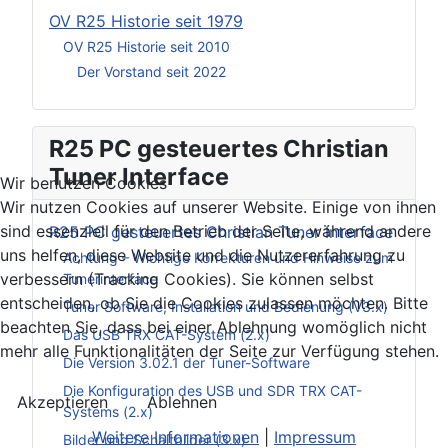
OV R25 Historie seit 1979
OV R25 Historie seit 2010
Der Vorstand seit 2022
R25 PC gesteuertes Christian
Tuner Interface
Wir benutzen Cookies
Wir nutzen Cookies auf unserer Website. Einige von ihnen
sind essenziell für den Betrieb der Seite, während andere
R25 PC gesteuertes Christian Tuner Interface
uns helfen, diese Website und die Nutzererfahrung zu
Achtung – Wichtige Korrekturen und Hinweise zum
verbessern (Tracking Cookies). Sie können selbst
Tunerinterface
entscheiden, ob Sie die Cookies zulassen möchten. Bitte
Tuner Software, Installation und Bedienung (V3.x)
beachten Sie, dass bei einer Ablehnung womöglich nicht
Das USB TRX CAT-System (2.x)
mehr alle Funktionalitäten der Seite zur Verfügung stehen.
Die Version 3.02.1 der Tuner-Software
Die Konfiguration des USB und SDR TRX CAT-
Akzeptieren
Ablehnen
Systems (2.x)
Weitere Informationen
|
Impressum
Bilder und Schaltbilder (3.x)