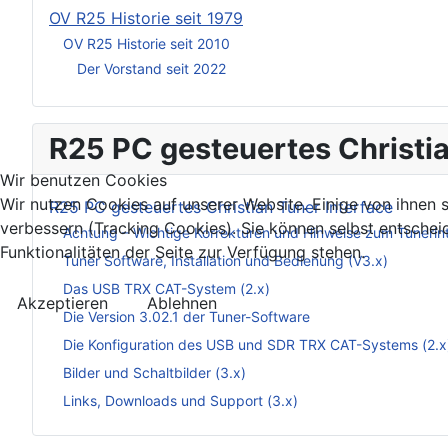
OV R25 Historie seit 1979
OV R25 Historie seit 2010
Der Vorstand seit 2022
R25 PC gesteuertes Christia
Wir benutzen Cookies
Wir nutzen Cookies auf unserer Website. Einige von ihnen s
R25 PC gesteuertes Christian Tuner Interface
verbessern (Tracking Cookies). Sie können selbst entschei
Achtung – Wichtige Korrekturen und Hinweise zum Tunerin
Funktionalitäten der Seite zur Verfügung stehen.
Tuner Software, Installation und Bedienung (V3.x)
Das USB TRX CAT-System (2.x)
Akzeptieren
Ablehnen
Die Version 3.02.1 der Tuner-Software
Die Konfiguration des USB und SDR TRX CAT-Systems (2.x
Bilder und Schaltbilder (3.x)
Links, Downloads und Support (3.x)