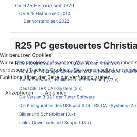
OV R25 Historie seit 1979
OV R25 Historie seit 2010
Der Vorstand seit 2022
R25 PC gesteuertes Christia
Wir benutzen Cookies
Wir nutzen Cookies auf unserer Website. Einige von ihnen s
R25 PC gesteuertes Christian Tuner Interface
verbessern (Tracking Cookies). Sie können selbst entschei
Achtung – Wichtige Korrekturen und Hinweise zum Tunerin
Funktionalitäten der Seite zur Verfügung stehen.
Tuner Software, Installation und Bedienung (V3.x)
Das USB TRX CAT-System (2.x)
Akzeptieren
Ablehnen
Die Version 3.02.1 der Tuner-Software
Die Konfiguration des USB und SDR TRX CAT-Systems (2.x
Bilder und Schaltbilder (3.x)
Links, Downloads und Support (3.x)