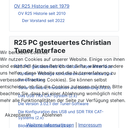
OV R25 Historie seit 1979
OV R25 Historie seit 2010
Der Vorstand seit 2022
R25 PC gesteuertes Christian
Tuner Interface
Wir benutzen Cookies
Wir nutzen Cookies auf unserer Website. Einige von ihnen
sind essenziell für den Betrieb der Seite, während andere
R25 PC gesteuertes Christian Tuner Interface
uns helfen, diese Website und die Nutzererfahrung zu
Achtung – Wichtige Korrekturen und Hinweise zum
verbessern (Tracking Cookies). Sie können selbst
Tunerinterface
entscheiden, ob Sie die Cookies zulassen möchten. Bitte
Tuner Software, Installation und Bedienung (V3.x)
beachten Sie, dass bei einer Ablehnung womöglich nicht
Das USB TRX CAT-System (2.x)
mehr alle Funktionalitäten der Seite zur Verfügung stehen.
Die Version 3.02.1 der Tuner-Software
Die Konfiguration des USB und SDR TRX CAT-
Akzeptieren
Ablehnen
Systems (2.x)
Weitere Informationen
|
Impressum
Bilder und Schaltbilder (3.x)