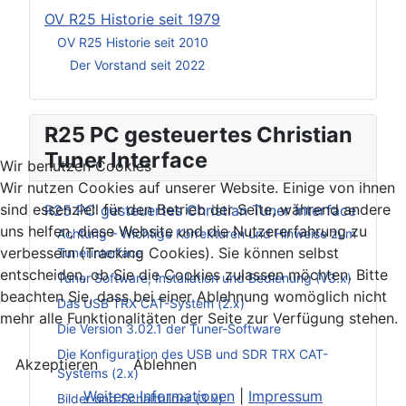
OV R25 Historie seit 1979
OV R25 Historie seit 2010
Der Vorstand seit 2022
R25 PC gesteuertes Christian
Tuner Interface
Wir benutzen Cookies
Wir nutzen Cookies auf unserer Website. Einige von ihnen
sind essenziell für den Betrieb der Seite, während andere
R25 PC gesteuertes Christian Tuner Interface
uns helfen, diese Website und die Nutzererfahrung zu
Achtung – Wichtige Korrekturen und Hinweise zum
verbessern (Tracking Cookies). Sie können selbst
Tunerinterface
entscheiden, ob Sie die Cookies zulassen möchten. Bitte
Tuner Software, Installation und Bedienung (V3.x)
beachten Sie, dass bei einer Ablehnung womöglich nicht
Das USB TRX CAT-System (2.x)
mehr alle Funktionalitäten der Seite zur Verfügung stehen.
Die Version 3.02.1 der Tuner-Software
Die Konfiguration des USB und SDR TRX CAT-
Akzeptieren
Ablehnen
Systems (2.x)
Weitere Informationen
|
Impressum
Bilder und Schaltbilder (3.x)