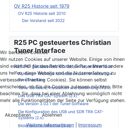
OV R25 Historie seit 1979
OV R25 Historie seit 2010
Der Vorstand seit 2022
R25 PC gesteuertes Christian
Tuner Interface
Wir benutzen Cookies
Wir nutzen Cookies auf unserer Website. Einige von ihnen
sind essenziell für den Betrieb der Seite, während andere
R25 PC gesteuertes Christian Tuner Interface
uns helfen, diese Website und die Nutzererfahrung zu
Achtung – Wichtige Korrekturen und Hinweise zum
verbessern (Tracking Cookies). Sie können selbst
Tunerinterface
entscheiden, ob Sie die Cookies zulassen möchten. Bitte
Tuner Software, Installation und Bedienung (V3.x)
beachten Sie, dass bei einer Ablehnung womöglich nicht
Das USB TRX CAT-System (2.x)
mehr alle Funktionalitäten der Seite zur Verfügung stehen.
Die Version 3.02.1 der Tuner-Software
Die Konfiguration des USB und SDR TRX CAT-
Akzeptieren
Ablehnen
Systems (2.x)
Weitere Informationen
|
Impressum
Bilder und Schaltbilder (3.x)