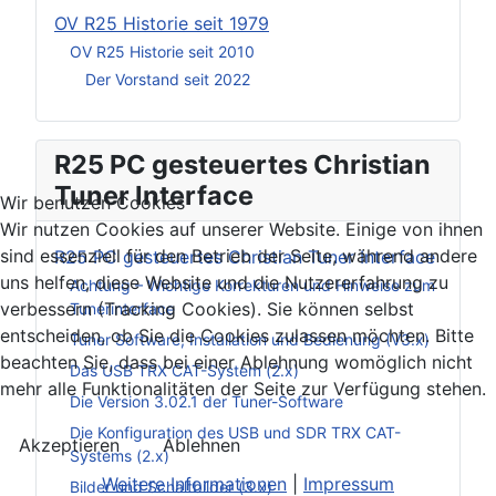
OV R25 Historie seit 1979
OV R25 Historie seit 2010
Der Vorstand seit 2022
R25 PC gesteuertes Christian
Tuner Interface
Wir benutzen Cookies
Wir nutzen Cookies auf unserer Website. Einige von ihnen
sind essenziell für den Betrieb der Seite, während andere
R25 PC gesteuertes Christian Tuner Interface
uns helfen, diese Website und die Nutzererfahrung zu
Achtung – Wichtige Korrekturen und Hinweise zum
verbessern (Tracking Cookies). Sie können selbst
Tunerinterface
entscheiden, ob Sie die Cookies zulassen möchten. Bitte
Tuner Software, Installation und Bedienung (V3.x)
beachten Sie, dass bei einer Ablehnung womöglich nicht
Das USB TRX CAT-System (2.x)
mehr alle Funktionalitäten der Seite zur Verfügung stehen.
Die Version 3.02.1 der Tuner-Software
Die Konfiguration des USB und SDR TRX CAT-
Akzeptieren
Ablehnen
Systems (2.x)
Weitere Informationen
|
Impressum
Bilder und Schaltbilder (3.x)