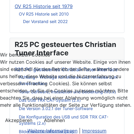
OV R25 Historie seit 1979
OV R25 Historie seit 2010
Der Vorstand seit 2022
R25 PC gesteuertes Christian
Tuner Interface
Wir benutzen Cookies
Wir nutzen Cookies auf unserer Website. Einige von ihnen
sind essenziell für den Betrieb der Seite, während andere
R25 PC gesteuertes Christian Tuner Interface
uns helfen, diese Website und die Nutzererfahrung zu
Achtung – Wichtige Korrekturen und Hinweise zum
verbessern (Tracking Cookies). Sie können selbst
Tunerinterface
entscheiden, ob Sie die Cookies zulassen möchten. Bitte
Tuner Software, Installation und Bedienung (V3.x)
beachten Sie, dass bei einer Ablehnung womöglich nicht
Das USB TRX CAT-System (2.x)
mehr alle Funktionalitäten der Seite zur Verfügung stehen.
Die Version 3.02.1 der Tuner-Software
Die Konfiguration des USB und SDR TRX CAT-
Akzeptieren
Ablehnen
Systems (2.x)
Weitere Informationen
|
Impressum
Bilder und Schaltbilder (3.x)