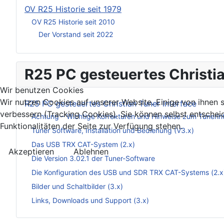
OV R25 Historie seit 1979
OV R25 Historie seit 2010
Der Vorstand seit 2022
R25 PC gesteuertes Christia
Wir benutzen Cookies
Wir nutzen Cookies auf unserer Website. Einige von ihnen s
R25 PC gesteuertes Christian Tuner Interface
verbessern (Tracking Cookies). Sie können selbst entschei
Achtung – Wichtige Korrekturen und Hinweise zum Tunerin
Funktionalitäten der Seite zur Verfügung stehen.
Tuner Software, Installation und Bedienung (V3.x)
Das USB TRX CAT-System (2.x)
Akzeptieren
Ablehnen
Die Version 3.02.1 der Tuner-Software
Die Konfiguration des USB und SDR TRX CAT-Systems (2.x
Bilder und Schaltbilder (3.x)
Links, Downloads und Support (3.x)