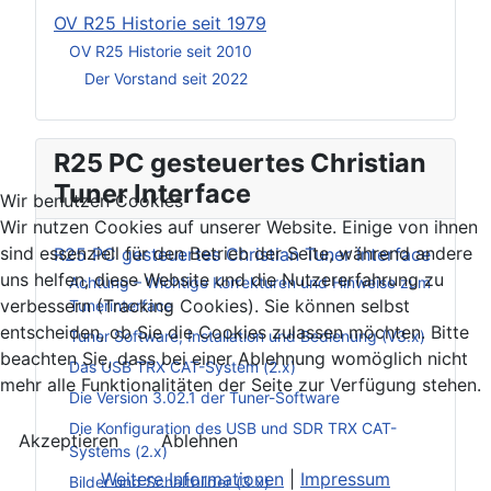
OV R25 Historie seit 1979
OV R25 Historie seit 2010
Der Vorstand seit 2022
R25 PC gesteuertes Christian
Tuner Interface
Wir benutzen Cookies
Wir nutzen Cookies auf unserer Website. Einige von ihnen
sind essenziell für den Betrieb der Seite, während andere
R25 PC gesteuertes Christian Tuner Interface
uns helfen, diese Website und die Nutzererfahrung zu
Achtung – Wichtige Korrekturen und Hinweise zum
verbessern (Tracking Cookies). Sie können selbst
Tunerinterface
entscheiden, ob Sie die Cookies zulassen möchten. Bitte
Tuner Software, Installation und Bedienung (V3.x)
beachten Sie, dass bei einer Ablehnung womöglich nicht
Das USB TRX CAT-System (2.x)
mehr alle Funktionalitäten der Seite zur Verfügung stehen.
Die Version 3.02.1 der Tuner-Software
Die Konfiguration des USB und SDR TRX CAT-
Akzeptieren
Ablehnen
Systems (2.x)
Weitere Informationen
|
Impressum
Bilder und Schaltbilder (3.x)