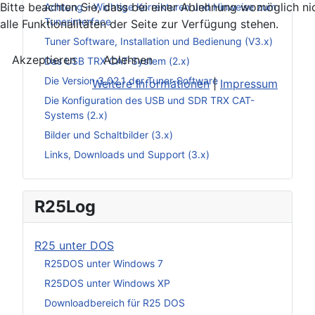
Bitte beachten Sie, dass bei einer Ablehnung womöglich ni
Achtung – Wichtige Korrekturen und Hinweise zum
Tunerinterface
alle Funktionalitäten der Seite zur Verfügung stehen.
Tuner Software, Installation und Bedienung (V3.x)
Akzeptieren
Ablehnen
Das USB TRX CAT-System (2.x)
Die Version 3.02.1 der Tuner-Software
Weitere Informationen
|
Impressum
Die Konfiguration des USB und SDR TRX CAT-
Systems (2.x)
Bilder und Schaltbilder (3.x)
Links, Downloads und Support (3.x)
R25Log
R25 unter DOS
R25DOS unter Windows 7
R25DOS unter Windows XP
Downloadbereich für R25 DOS