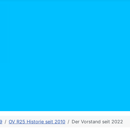
79
OV R25 Historie seit 2010
Der Vorstand seit 2022