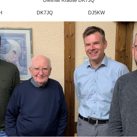
Dietmar Krause DK7JQ
H1CH DK7JQ DJ5KW D