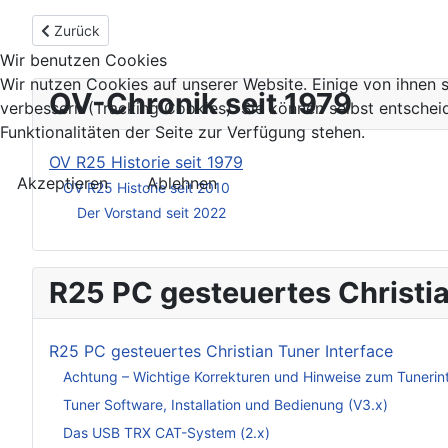
Vorheriger Beitrag: OV Historie R25 seit 2010
Zurück
Wir benutzen Cookies
Wir nutzen Cookies auf unserer Website. Einige von ihnen s
OV-Chronik seit 1979
verbessern (Tracking Cookies). Sie können selbst entschei
Funktionalitäten der Seite zur Verfügung stehen.
OV R25 Historie seit 1979
Akzeptieren
Ablehnen
OV R25 Historie seit 2010
Der Vorstand seit 2022
R25 PC gesteuertes Christia
R25 PC gesteuertes Christian Tuner Interface
Achtung – Wichtige Korrekturen und Hinweise zum Tunerin
Tuner Software, Installation und Bedienung (V3.x)
Das USB TRX CAT-System (2.x)