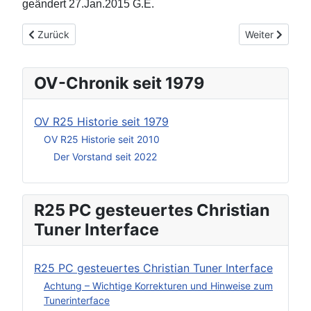
geändert 27.Jan.2015 G.E.
Vorheriger Beitrag: Bilder und Schaltbilder (3.x)
Nächster Beitr
Zurück
Weiter
OV-Chronik seit 1979
OV R25 Historie seit 1979
OV R25 Historie seit 2010
Der Vorstand seit 2022
R25 PC gesteuertes Christian
Tuner Interface
R25 PC gesteuertes Christian Tuner Interface
Achtung – Wichtige Korrekturen und Hinweise zum
Tunerinterface