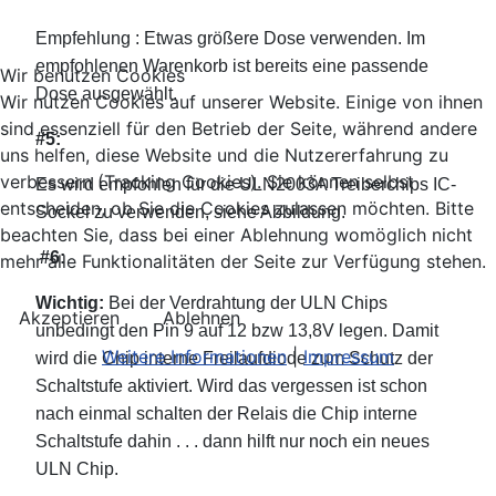
Empfehlung : Etwas größere Dose verwenden. Im
empfohlenen Warenkorb ist bereits eine passende
Wir benutzen Cookies
Dose ausgewählt.
Wir nutzen Cookies auf unserer Website. Einige von ihnen
sind essenziell für den Betrieb der Seite, während andere
#5:
uns helfen, diese Website und die Nutzererfahrung zu
verbessern (Tracking Cookies). Sie können selbst
Es wird empfohlen für die ULN2003A Treiberchips IC-
entscheiden, ob Sie die Cookies zulassen möchten. Bitte
Sockel zu verwenden, siehe Abbildung.
beachten Sie, dass bei einer Ablehnung womöglich nicht
#6:
mehr alle Funktionalitäten der Seite zur Verfügung stehen.
Wichtig:
Bei der Verdrahtung der ULN Chips
Akzeptieren
Ablehnen
unbedingt den Pin 9 auf 12 bzw 13,8V legen. Damit
Weitere Informationen
|
Impressum
wird die Chip interne Freilaufdiode zum Schutz der
Schaltstufe aktiviert. Wird das vergessen ist schon
nach einmal schalten der Relais die Chip interne
Schaltstufe dahin . . . dann hilft nur noch ein neues
ULN Chip.