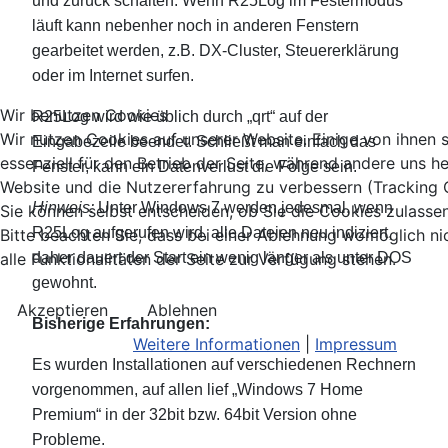
und zurück schalten. Wenn R25Log im Festermodus
läuft kann nebenher noch in anderen Fenstern
gearbeitet werden, z.B. DX-Cluster, Steuererklärung
oder im Internet surfen.
Wir benutzen Cookies
R25Log wird wie üblich durch „qrt“ auf der
Wir nutzen Cookies auf unserer Website. Einige von ihnen 
Eingabezeile beendet. Schließt man einfach das
essenziell für den Betrieb der Seite, während andere uns he
Fenster, kann ein Datenverlust die Folge sein.
Website und die Nutzererfahrung zu verbessern (Tracking 
Hinweis:
Unter Windows 7 werden jedesmal, wenn
Sie können selbst entscheiden, ob Sie die Cookies zulasse
R25Log aufgerufen wird, alle Dateien neu indiziert,
Bitte beachten Sie, dass bei einer Ablehnung womöglich ni
alle Funktionalitäten der Seite zur Verfügung stehen.
daher dauert der Start ein wenig länger als unter DOS
gewohnt.
Akzeptieren
Ablehnen
Bisherige Erfahrungen:
Weitere Informationen
|
Impressum
Es wurden Installationen auf verschiedenen Rechnern
vorgenommen, auf allen lief „Windows 7 Home
Premium“ in der 32bit bzw. 64bit Version ohne
Probleme.