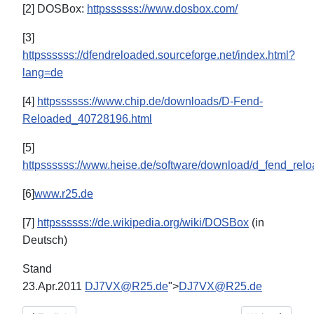
[2] DOSBox:
httpssssss://www.dosbox.com/
[3]
httpssssss://dfendreloaded.sourceforge.net/index.html?
lang=de
[4]
httpssssss://www.chip.de/downloads/D-Fend-
Reloaded_40728196.html
[5]
httpssssss://www.heise.de/software/download/d_fend_rel
[6]
www.r25.de
[7]
httpssssss://de.wikipedia.org/wiki/DOSBox
(in
Deutsch)
Stand
23.Apr.2011
DJ7VX@R25.de
">
DJ7VX@R25.de