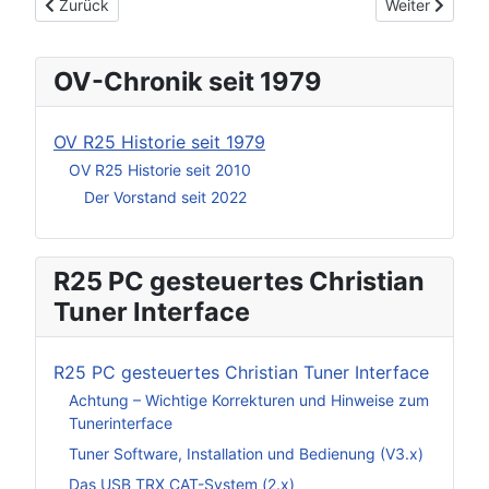
Vorheriger Beitrag: Download für R25DOS
Nächster Beit
Zurück
Weiter
OV-Chronik seit 1979
OV R25 Historie seit 1979
OV R25 Historie seit 2010
Der Vorstand seit 2022
R25 PC gesteuertes Christian
Tuner Interface
R25 PC gesteuertes Christian Tuner Interface
Achtung – Wichtige Korrekturen und Hinweise zum
Tunerinterface
Tuner Software, Installation und Bedienung (V3.x)
Das USB TRX CAT-System (2.x)