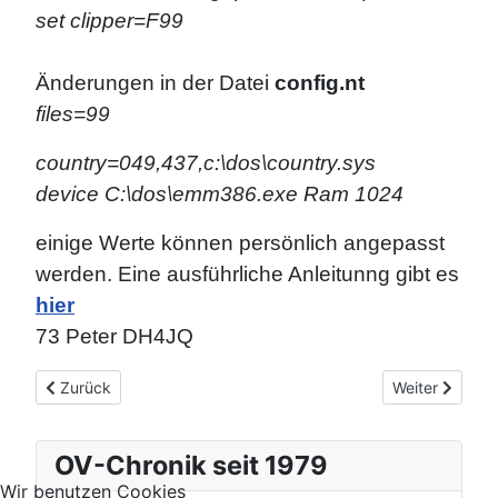
set clipper=F99
Änderungen in der Datei
config.nt
files=99
country=049,437,c:\dos\country.sys
device C:\dos\emm386.exe Ram 1024
einige Werte können persönlich angepasst
werden. Eine ausführliche Anleitunng gibt es
hier
73 Peter DH4JQ
Vorheriger Beitrag: Das Logbuchprogramm R25 (DOS Version)
Nächster Beit
Zurück
Weiter
OV-Chronik seit 1979
Wir benutzen Cookies