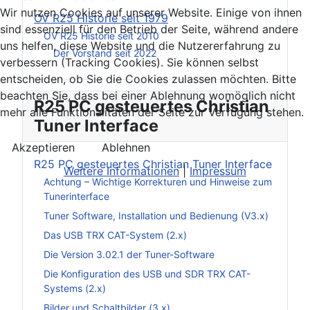
Wir nutzen Cookies auf unserer Website. Einige von ihnen
OV R25 Historie seit 1979
sind essenziell für den Betrieb der Seite, während andere
OV R25 Historie seit 2010
uns helfen, diese Website und die Nutzererfahrung zu
Der Vorstand seit 2022
verbessern (Tracking Cookies). Sie können selbst
entscheiden, ob Sie die Cookies zulassen möchten. Bitte
beachten Sie, dass bei einer Ablehnung womöglich nicht
R25 PC gesteuertes Christian
mehr alle Funktionalitäten der Seite zur Verfügung stehen.
Tuner Interface
Akzeptieren
Ablehnen
R25 PC gesteuertes Christian Tuner Interface
Weitere Informationen
|
Impressum
Achtung – Wichtige Korrekturen und Hinweise zum
Tunerinterface
Tuner Software, Installation und Bedienung (V3.x)
Das USB TRX CAT-System (2.x)
Die Version 3.02.1 der Tuner-Software
Die Konfiguration des USB und SDR TRX CAT-
Systems (2.x)
Bilder und Schaltbilder (3.x)